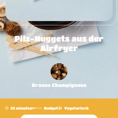
Pilz-Nuggets aus der
Airfryer
Braune Champignons
25 minuten
Budget
Vegetarisch