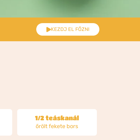
KEZDJ EL FŐZNI
1/2 teáskanál
őrölt fekete bors