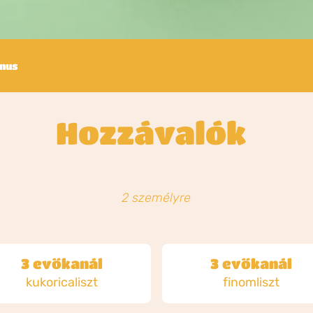
ánus
Hozzávalók
2 személyre
3 evőkanál
3 evőkanál
kukoricaliszt
finomliszt