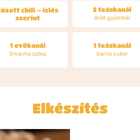
2 teáskanál
úzott chili – ízlés
szerint
őrölt gyömbér
1 evőkanál
1 teáskanál
Sriracha szósz
barna cukor
Elkészítés