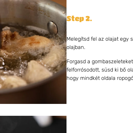
Step 2.
Melegítsd fel az olajat eg
olajban.
Forgasd a gombaszeleteket 
felforrósodott, süsd ki bő o
hogy mindkét oldala ropogó