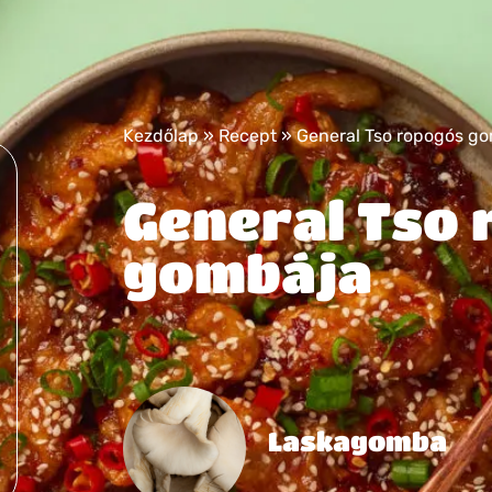
Kezdőlap
»
Recept
»
General Tso ropogós g
General Tso
gombája
Laskagomba