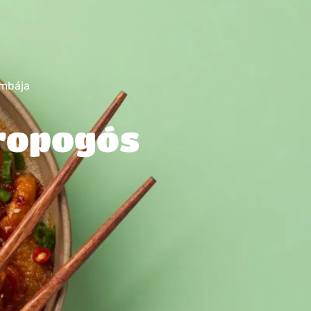
ombája
 ropogós