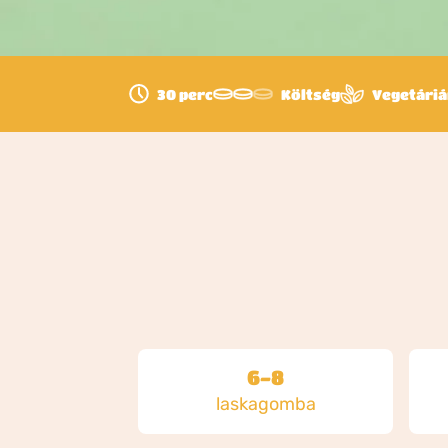
30 perc
Költség
Vegetári
6-8
laskagomba