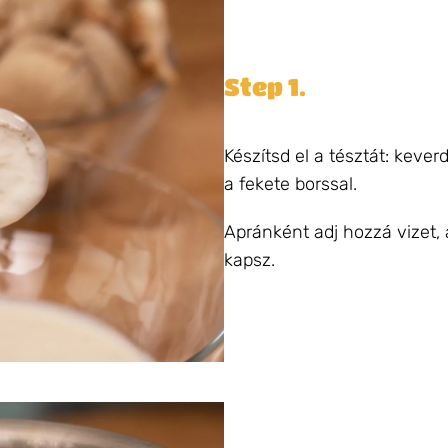
Step 1.
Készítsd el a tésztát: kever
a fekete borssal.
Apránként adj hozzá vizet
kapsz.