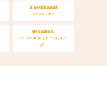
2 evőkanál
szójaszósz
Díszítés:
szezámmag, újhagyma,
chili