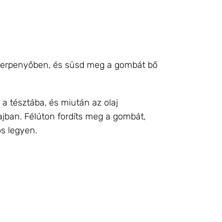
y serpenyőben, és süsd meg a gombát bő
a tésztába, és miután az olaj
lajban. Félúton fordíts meg a gombát,
s legyen.