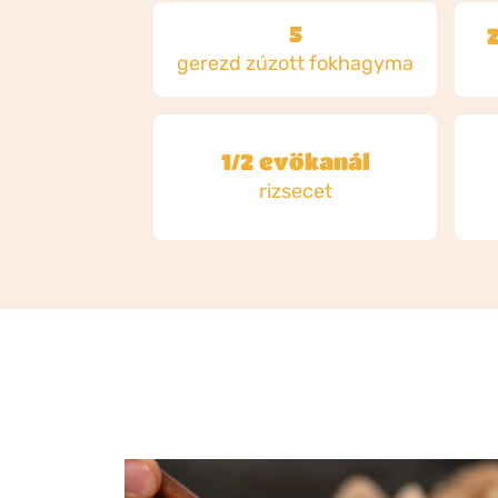
5
Z
gerezd zúzott fokhagyma
1/2 evőkanál
rizsecet