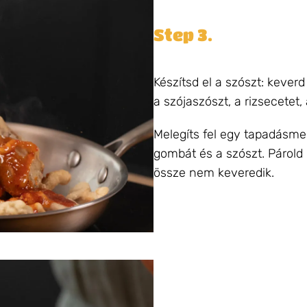
Step 3.
Készítsd el a szószt: keverd
a szójaszószt, a rizsecetet,
Melegíts fel egy tapadásme
gombát és a szószt. Párold
össze nem keveredik.