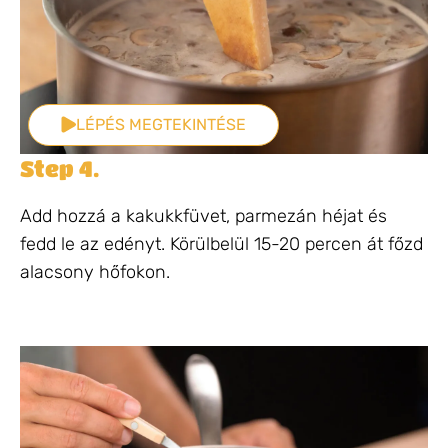
LÉPÉS MEGTEKINTÉSE
Step 4.
Add hozzá a kakukkfüvet, parmezán héjat és
fedd le az edényt. Körülbelül 15-20 percen át főzd
alacsony hőfokon.