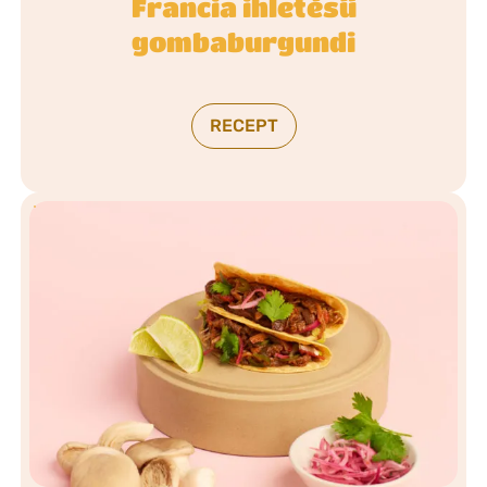
Francia ihletésű
gombaburgundi
RECEPT