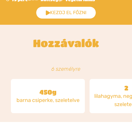
KEZDJ EL FŐZNI
Hozzávalók
6 személyre
2
450g
lilahagyma, ne
barna csiperke, szeletelve
szelete