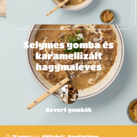
Selymes gomba és
karamellizált
hagymaleves
Kevert gombák
75 perc
Költség
Vegetáriánus