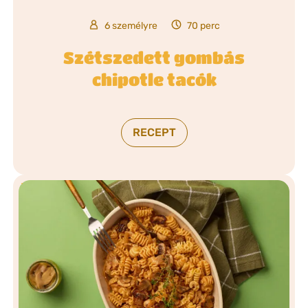
6 személyre
70 perc
Szétszedett gombás
chipotle tacók
RECEPT