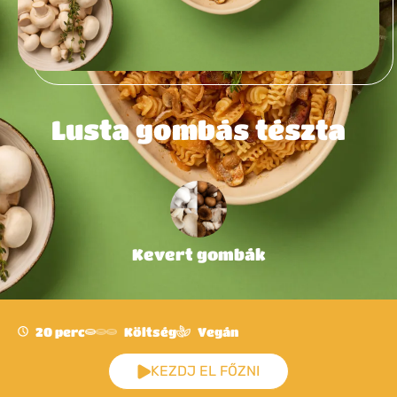
Lusta gombás tészta
Kevert gombák
20 perc
Költség
Vegán
KEZDJ EL FŐZNI