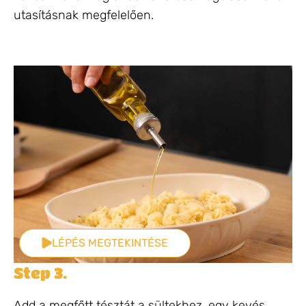
utasításnak megfelelően.
LÉPÉS MEGTEKINTÉSE
Step 3.
Add a megfőtt tésztát a sültekhez, egy kevés