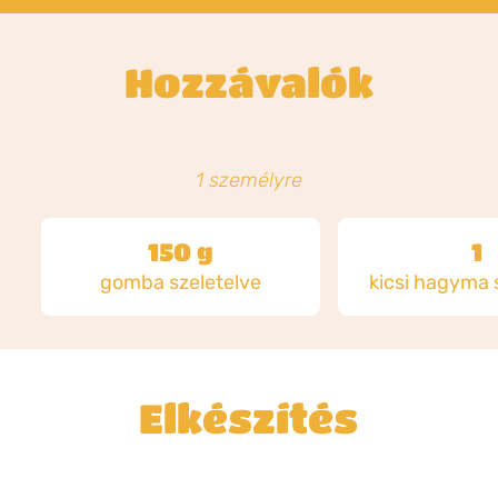
Hozzávalók
1 személyre
150 g
1
gomba szeletelve
kicsi hagyma 
Elkészítés