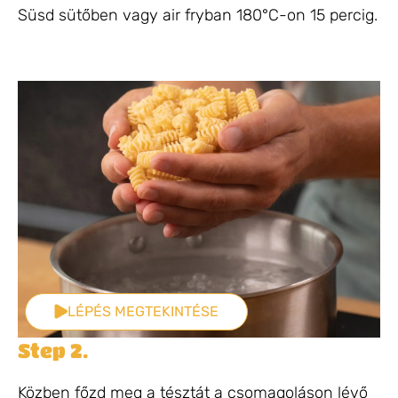
Süsd sütőben vagy air fryban 180°C-on 15 percig.
LÉPÉS MEGTEKINTÉSE
Step 2.
Közben főzd meg a tésztát a csomagoláson lévő