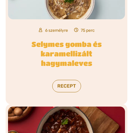
6 személyre
75 perc
Selymes gomba és
karamellizált
hagymaleves
RECEPT