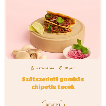
6 személyre
70 perc
Szétszedett gombás
chipotle tacók
RECEPT