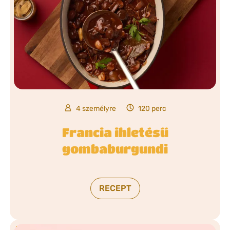
4 személyre
120 perc
Francia ihletésű
gombaburgundi
RECEPT