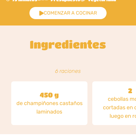
COMENZAR A COCINAR
Ingredientes
6 raciones
2
450 g
cebollas m
de champiñones castaños
cortadas en 
laminados
luego en r