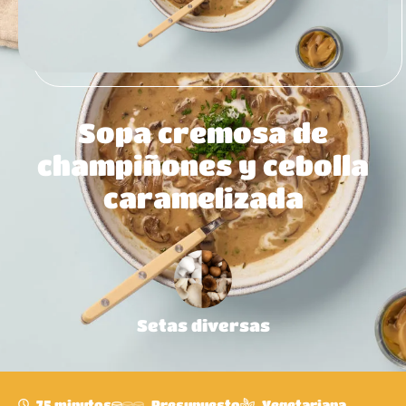
Sopa cremosa de
champiñones y cebolla
caramelizada
Setas diversas
75 minutos
Presupuesto
Vegetariana