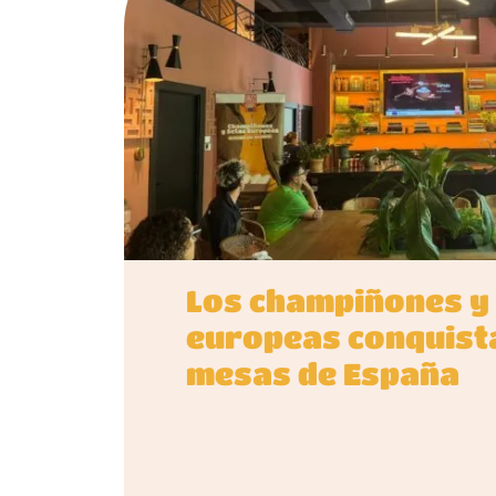
Los champiñones y
europeas conquist
mesas de España