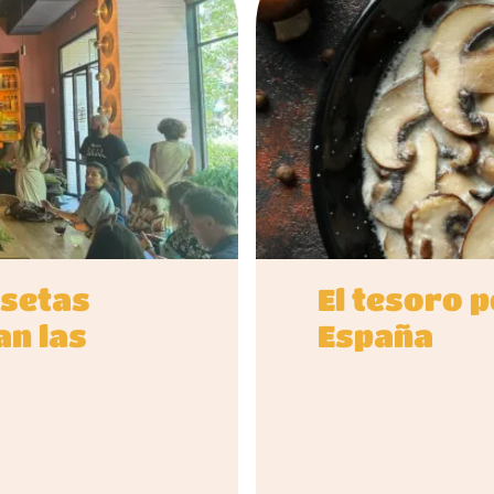
 setas
El tesoro 
an las
España