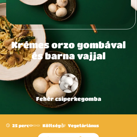
Krémes orzo gombával
és barna vajjal
Fehér csiperkegomba
25 perc
Költség
Vegetáriánus