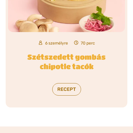
6 személyre
70 perc
Szétszedett gombás
chipotle tacók
RECEPT