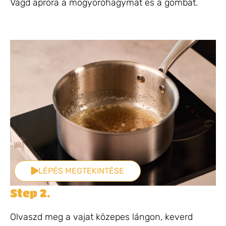
Vágd apróra a mogyoróhagymát és a gombát.
LÉPÉS MEGTEKINTÉSE
Step 2.
Olvaszd meg a vajat közepes lángon, keverd