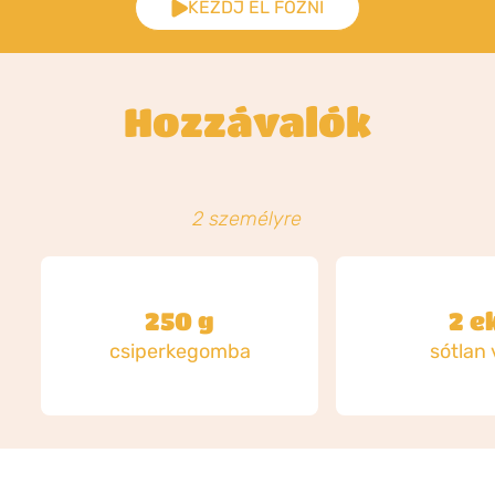
KEZDJ EL FŐZNI
Hozzávalók
2 személyre
250 g
2 e
csiperkegomba
sótlan 