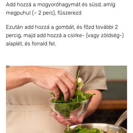
Add hozzá a mogyoróhagymát és süsd, amíg
megpuhul (~ 2 perc), fűszerezd
Ezután add hozzá a gombát, és főzd további 2
percig, majd add hozzá a csirke- (vagy zöldség-)
alaplét, és forrald fel.