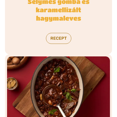
Selymes gomba és
karamellizált
hagymaleves
RECEPT