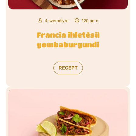
4 személyre
120 perc
Francia ihletésű
gombaburgundi
RECEPT