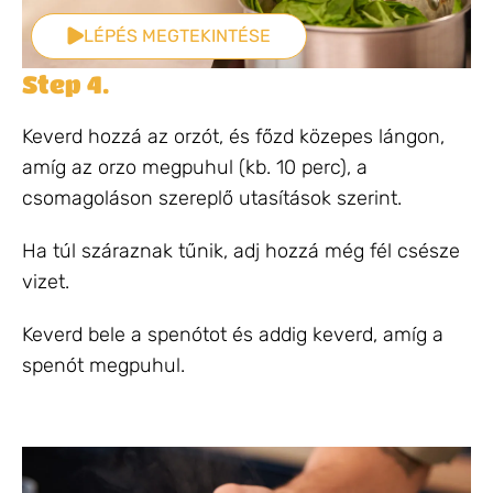
LÉPÉS MEGTEKINTÉSE
Step 4.
Keverd hozzá az orzót, és főzd közepes lángon,
amíg az orzo megpuhul (kb. 10 perc), a
csomagoláson szereplő utasítások szerint.
Ha túl száraznak tűnik, adj hozzá még fél csésze
vizet.
Keverd bele a spenótot és addig keverd, amíg a
spenót megpuhul.