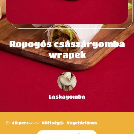
Ropogós császárgomba
wrapek
Laskagomba
40 perc
Költség
Vegetáriánus