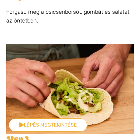
Forgasd meg a csicseriborsót, gombát és salátát
az öntetben.
LÉPÉS MEGTEKINTÉSE
Step 3.