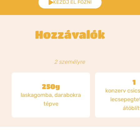
KEZDJ EL FŐZNI
Hozzávalók
2 személyre
1
250g
konzerv csics
laskagomba, darabokra
lecsepegte
tépve
átöblí