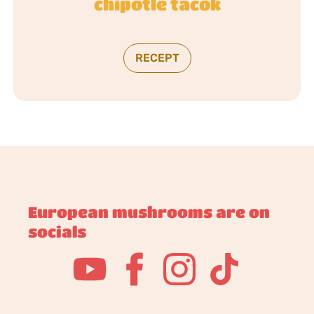
chipotle tacók
RECEPT
European mushrooms are on
socials