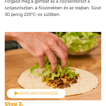
Forgasd meg a gombát és a csicseriborsót a
szójaszószban, a fűszerekben és az olajban. Süsd
30 percig 220°C-os sütőben.
LÉPÉS MEGTEKINTÉSE
Step 2.