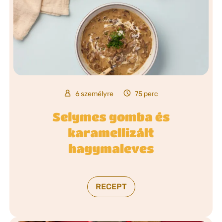
6 személyre
75 perc
Selymes gomba és
karamellizált
hagymaleves
RECEPT