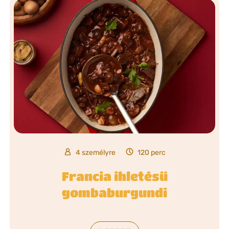
4 személyre
120 perc
Francia ihletésű
gombaburgundi