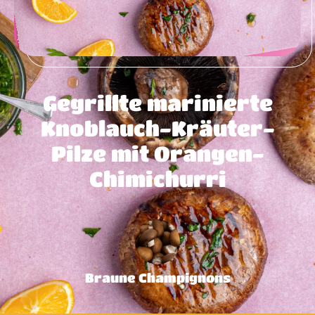
Gegrillte marinierte
Knoblauch-Kräuter-
Pilze mit Orangen-
Chimichurri
Braune Champignons