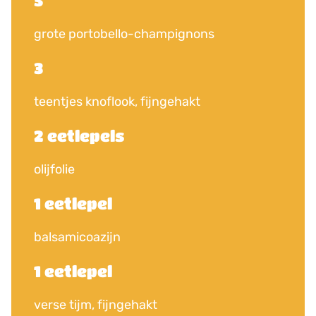
5
grote portobello-champignons
3
teentjes knoflook, fijngehakt
2 eetlepels
olijfolie
1 eetlepel
balsamicoazijn
1 eetlepel
verse tijm, fijngehakt