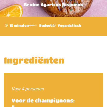
Bruine Agaricus Bisporus
15 minuten
Budget
Veganistisch
Ingrediënten
Voor 4 personen
Voor de champignons: