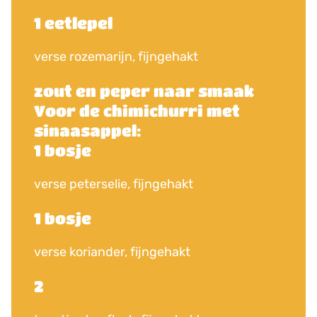
1 eetlepel
verse rozemarijn, fijngehakt
zout en peper naar smaak
Voor de chimichurri met
sinaasappel:
1 bosje
verse peterselie, fijngehakt
1 bosje
verse koriander, fijngehakt
2