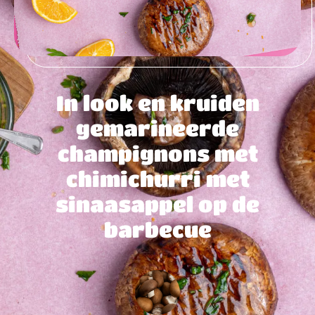
In look en kruiden
gemarineerde
champignons met
chimichurri met
sinaasappel op de
barbecue