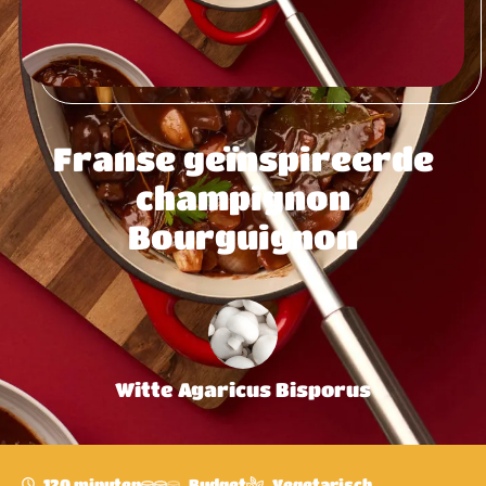
Franse geïnspireerde
champignon
Bourguignon
Witte Agaricus Bisporus
120 minuten
Budget
Vegetarisch