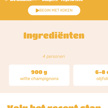
BEGIN MET KOKEN
Ingrediënten
4 personen
900 g
6-8 
witte champignons
olijfol
Volg het recept stap