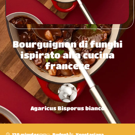
Bourguignon di funghi
ispirato alla cucina
francese
Agaricus Bisporus bianco
120 minutes
Budget
Vegetariana