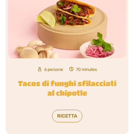
6 persone
70 minutes
Tacos di funghi sfilacciati
al chipotle
RICETTA