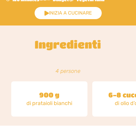
INIZIA A CUCINARE
Ingredienti
4 persone
900 g
6-8 cuc
di prataioli bianchi
di olio d’