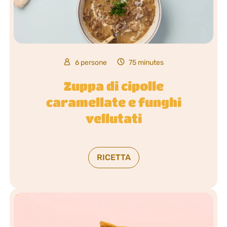
6 persone
75 minutes
Zuppa di cipolle
caramellate e funghi
vellutati
RICETTA