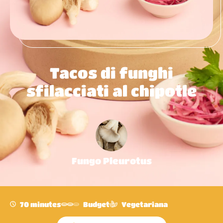
Tacos di funghi
sfilacciati al chipotle
Fungo Pleurotus
70 minutes
Budget
Vegetariana