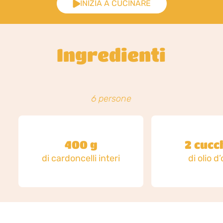
INIZIA A CUCINARE
Ingredienti
6 persone
400 g
2 cucc
di cardoncelli interi
di olio d’