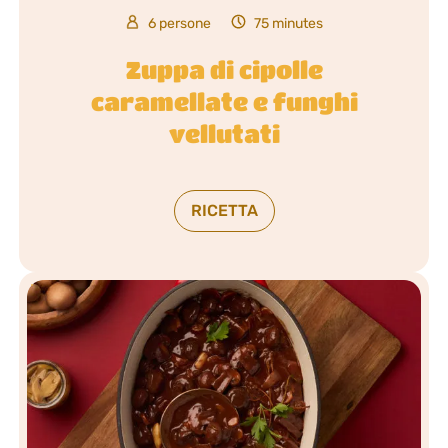
6 persone
75 minutes
Zuppa di cipolle
caramellate e funghi
vellutati
RICETTA