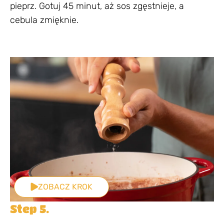
pieprz. Gotuj 45 minut, aż sos zgęstnieje, a
cebula zmięknie.
ZOBACZ KROK
Step 5.