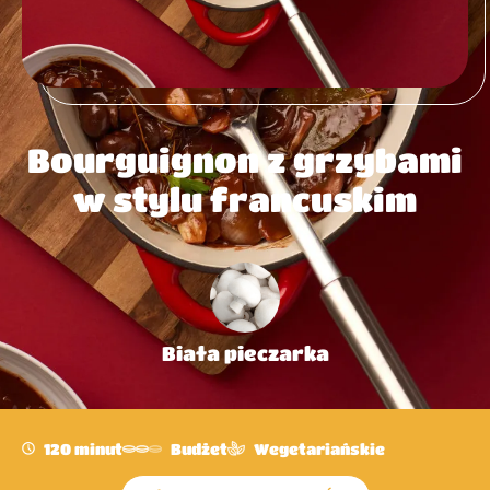
Bourguignon z grzybami
w stylu francuskim
Biała pieczarka
120 minut
Budżet
Wegetariańskie