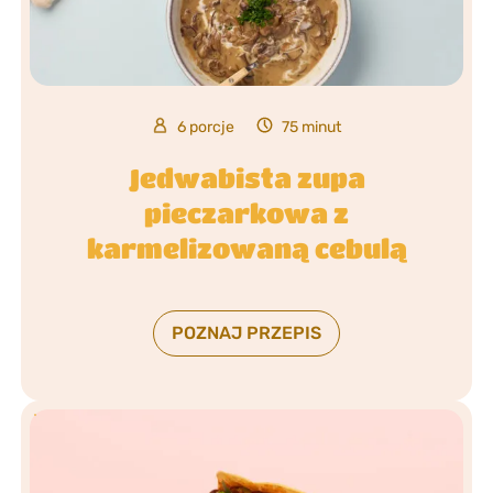
6 porcje
75 minut
Jedwabista zupa
pieczarkowa z
karmelizowaną cebulą
POZNAJ PRZEPIS