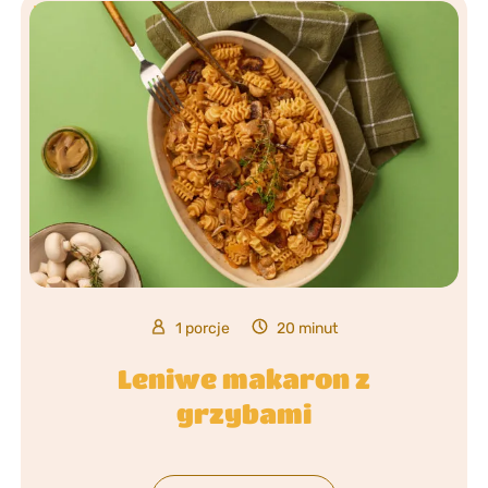
1 porcje
20 minut
Leniwe makaron z
grzybami