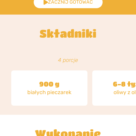
ZACZNIJ GOTOWAĆ
Składniki
4 porcje
900 g
6-8 ł
białych pieczarek
oliwy z o
Wykonanie