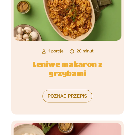
1 porcje
20 minut
Leniwe makaron z
grzybami
POZNAJ PRZEPIS