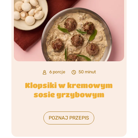
6 porcje
50 minut
Klopsiki w kremowym
sosie grzybowym
POZNAJ PRZEPIS