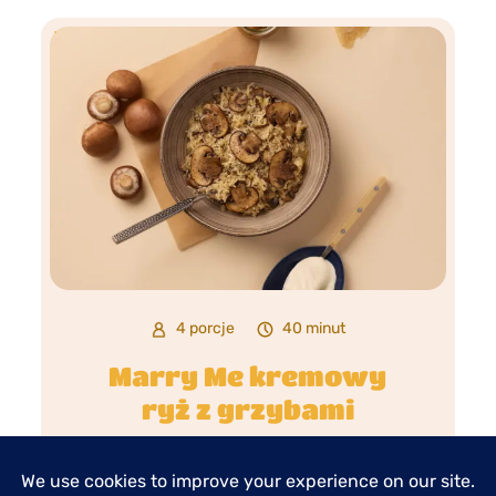
4 porcje
40 minut
Marry Me kremowy
ryż z grzybami
POZNAJ PRZEPIS