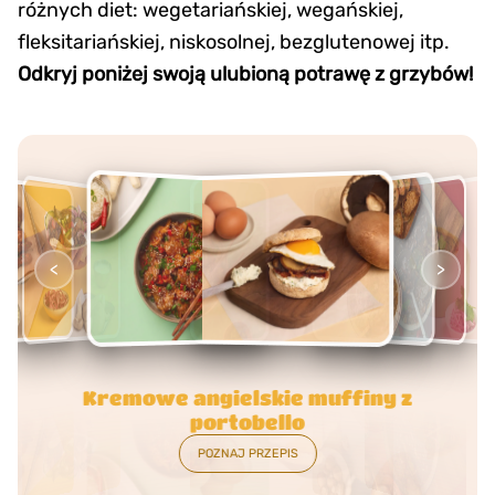
różnych diet: wegetariańskiej, wegańskiej,
fleksitariańskiej, niskosolnej, bezglutenowej itp.
Odkryj poniżej swoją ulubioną potrawę z grzybów!
<
>
Bourguignon z grzybami w stylu
francuskim
POZNAJ PRZEPIS