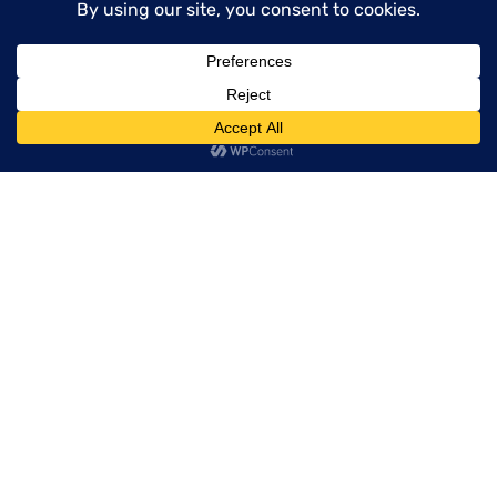
menu
Chrupiące chipsy