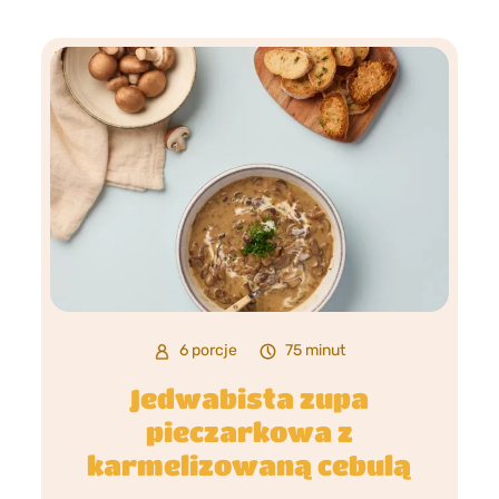
6 porcje
75 minut
Jedwabista zupa
pieczarkowa z
karmelizowaną cebulą