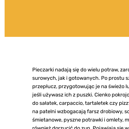
Pieczarki nadają się do wielu potraw, za
surowych, jak i gotowanych. Po prostu s
przepłucz, przygotowując je na świeżo l
jeśli używasz ich z puszki. Cienko pokroj
do sałatek, carpaccio, tartaletek czy pi
na patelni wzbogacają farsz drobiowy, s
śmietanowe, pyszne potrawki i omlety, m
również dorzucić do zup. Pojawiają się w