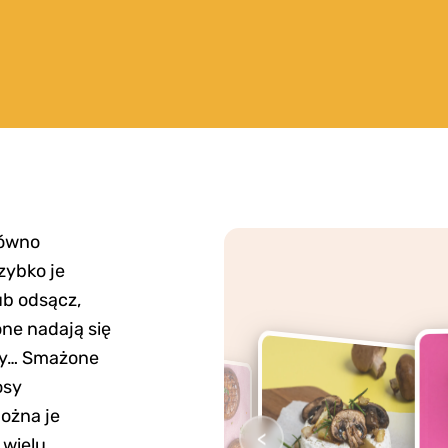
równo
zybko je
ub odsącz,
one nadają się
zzy… Smażone
osy
ożna je
<
 wielu