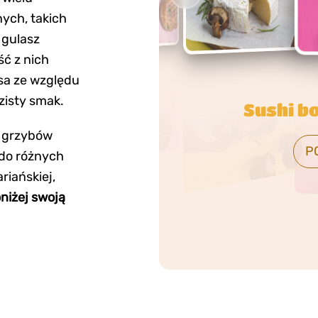
ych, takich
 gulasz
ść z nich
sa ze względu
zisty smak.
Burgerowi
e grzybów
P
 do różnych
riańskiej,
niżej swoją