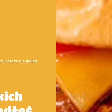
ch jeszcze nie jadłeś
kich
jadłeś