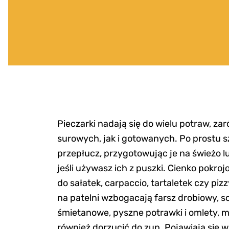
Pieczarki nadają się do wielu potraw, za
surowych, jak i gotowanych. Po prostu s
przepłucz, przygotowując je na świeżo l
jeśli używasz ich z puszki. Cienko pokroj
do sałatek, carpaccio, tartaletek czy pi
na patelni wzbogacają farsz drobiowy, s
śmietanowe, pyszne potrawki i omlety, m
również dorzucić do zup. Pojawiają się w