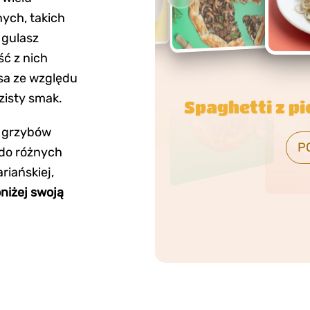
ych, takich
 gulasz
ść z nich
sa ze względu
zisty smak.
Pizza z ka
pieczar
e grzybów
 do różnych
P
riańskiej,
niżej swoją