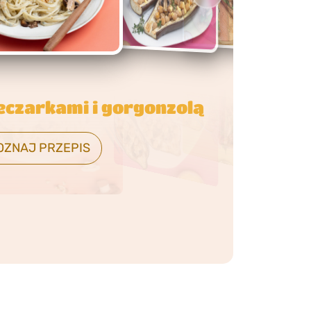
rmelizowaną cebulą,
kami i szpinakiem
OZNAJ PRZEPIS