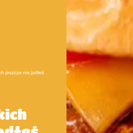
ch jeszcze nie jadłeś
kich
jadłeś