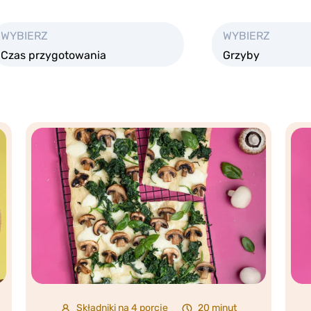
WYBIERZ
WYBIERZ
Czas przygotowania
Grzyby
Składniki na 4 porcje
20 minut