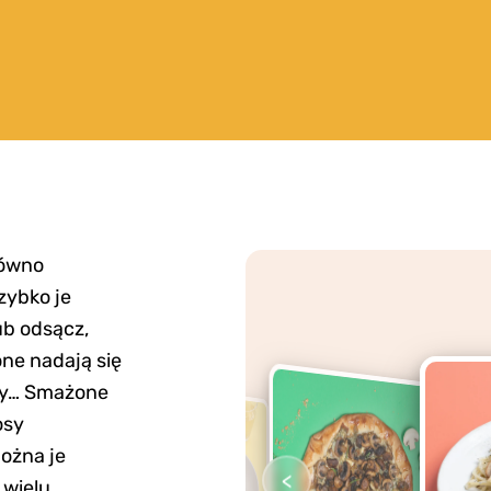
równo
zybko je
ub odsącz,
one nadają się
zzy… Smażone
osy
ożna je
<
 wielu