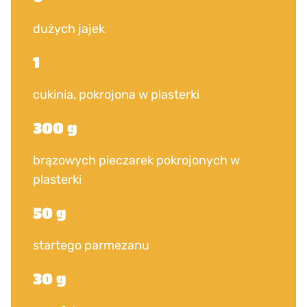
dużych jajek
1
cukinia, pokrojona w plasterki
300 g
brązowych pieczarek pokrojonych w
plasterki
50 g
startego parmezanu
30 g