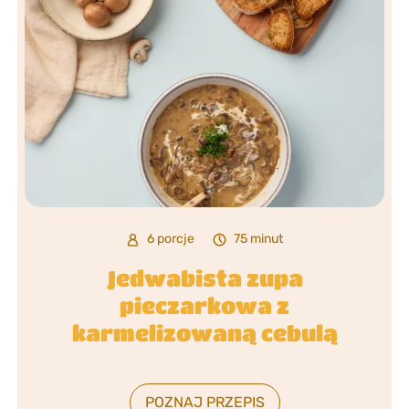
6 porcje
75 minut
Jedwabista zupa
pieczarkowa z
karmelizowaną cebulą
POZNAJ PRZEPIS