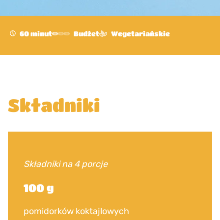
60 minut
Budżet
Wegetariańskie
Składniki
Składniki na 4 porcje
100 g
pomidorków koktajlowych