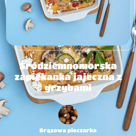
Śródziemnomorska
zapiekanka jajeczna z
grzybami
Brązowa pieczarka