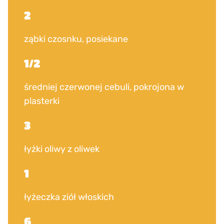
2
ząbki czosnku, posiekane
1/2
średniej czerwonej cebuli, pokrojona w
plasterki
3
łyżki oliwy z oliwek
1
łyżeczka ziół włoskich
6