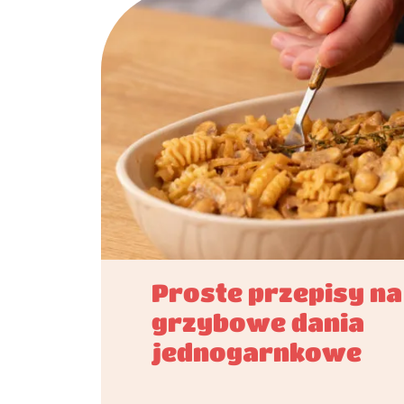
Proste przepisy na
grzybowe dania
jednogarnkowe​​​​