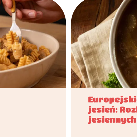
​​​Europejs
jesień: Ro
jesiennyc