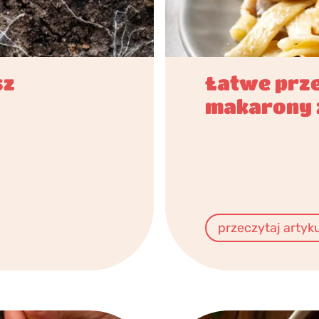
sz
Łatwe prze
makarony 
przeczytaj artyk