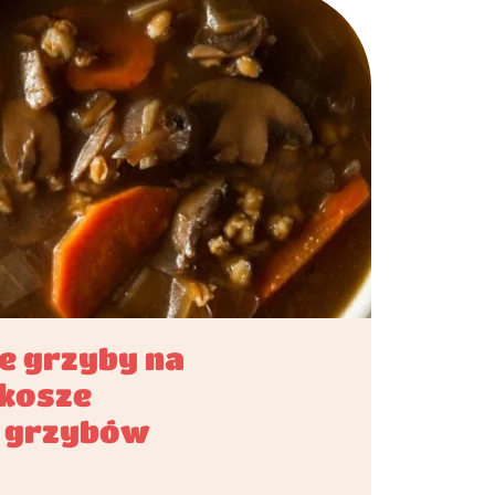
kie grzyby na
zkosze
h grzybów