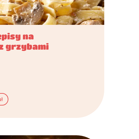
pisy na
z grzybami
uł