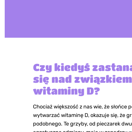
Czy kiedyś zastan
się nad związkiem
witaminy D?
Chociaż większość z nas wie, że słońce
wytwarzać witaminę D, okazuje się, że g
podobnego. Te grzyby, od pieczarek dw