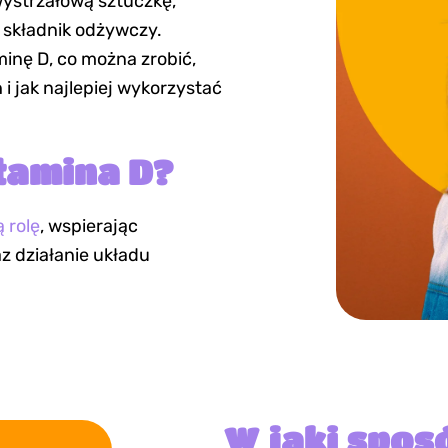
ystrzałową sztuczkę,
 składnik odżywczy.
inę D, co można zrobić,
i jak najlepiej wykorzystać
itamina D?
 rolę
, wspierając
z działanie układu
W jaki spos