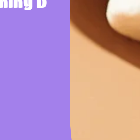
miny D