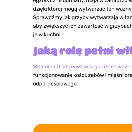
egzotyczne odmiany, mają w zanadrzu w
dzięki której mogą wytwarzać ten ważny
Sprawdźmy
jak grzyby wytwarzają witam
aby zwiększyć ich zawartość w grzybach 
je w kuchni.
Jaką rolę pełni w
Witamina D odgrywa w organizmie ważną
funkcjonowanie kości, zębów i mięśni ora
odpornościowego.