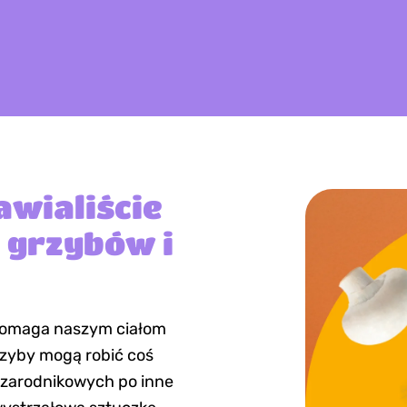
awialiście
 grzybów i
 pomaga naszym ciałom
rzyby mogą robić coś
uzarodnikowych po inne