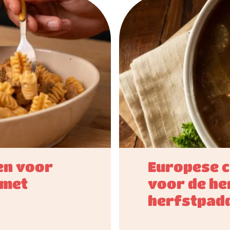
en voor
​​​Europes
 met
voor de her
herfstpad