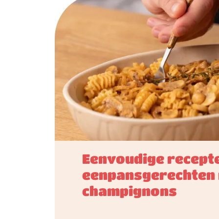
Eenvoudige recept
eenpansgerechten
champignons​​​​