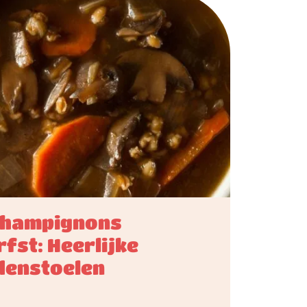
e champignons
fst: Heerlijke
denstoelen