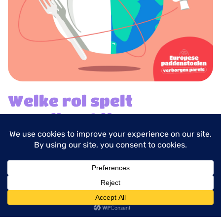
Welke rol spelt
mycelium bij
koolstofopslag?
Myceliumnetwerken zijn cruciaal voor
wereldwijde koolstofopslag:
menu
>
Ze kunnen tot 70% van de koolstof in de bodem
opslaan