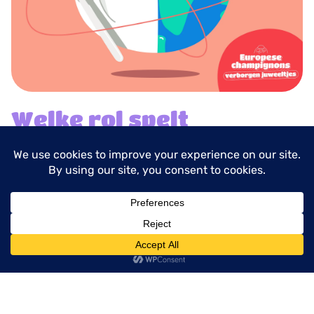
Welke rol spelt
mycelium bij
koolstofopslag?
Mycelium speelt een cruciale rol in de wereldwijde
opslag van koolstof.
menu
>
Het kan tot 70% van de koolstof in de bodem
vasthouden
>
Het helpt bij de overdracht van koolstof tussen