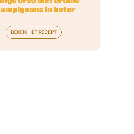
mige orzo met bruine
hampignons in boter
BEKIJK HET RECEPT