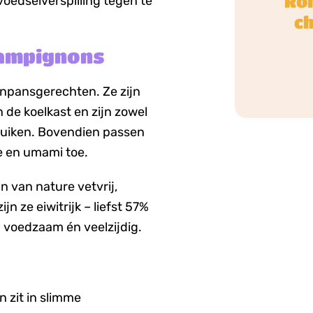
Ro
oedselverspilling tegen te
c
hampignons
npansgerechten. Ze zijn
n de koelkast en zijn zowel
bruiken. Bovendien passen
te en umami toe.
 van nature vetvrij,
jn ze eiwitrijk – liefst 57%
: voedzaam én veelzijdig.
n zit in slimme