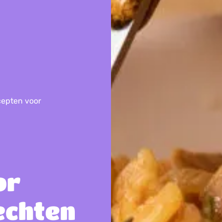
cepten voor
or
echten