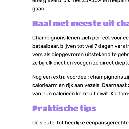
energieverbruik met 25–30% en helpen v
gaan.
Haal met meeste uit c
Champignons lenen zich perfect voor ee
betaalbaar, blijven tot wel 7 dagen vers i
vers als diepgevroren uitstekend te ge
ze bij elk dieet en voegen ze direct diep
Nog een extra voordeel: champignons zijn
caloriearm en rijk aan vezels. Daarnaast zi
van hun calorieën komt uit eiwit. Kortom
Praktische tips
De sleutel tot heerlijke eenpansgerechte