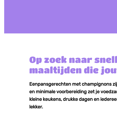
Op zoek naar snel
maaltijden die jo
Eenpansgerechten met champignons zijn
en minimale voorbereiding zet je voedza
kleine keukens, drukke dagen en iederee
lekker.