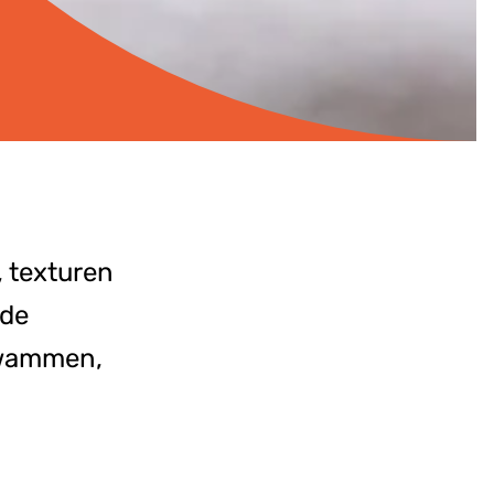
 texturen
 de
zwammen,