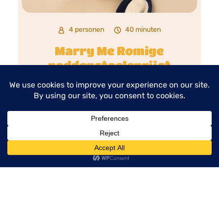
4 personen
40 minuten
Marry Me Romige
paddenstoelenrijst
RECEPT
menu