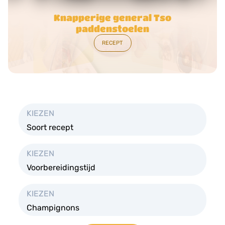
Romige soep van champignons &
gekaramelliseerde uien
RECEPT
KIEZEN
Soort recept
KIEZEN
Voorbereidingstijd
KIEZEN
Champignons