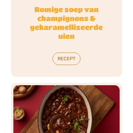
Romige soep van
champignons &
gekaramelliseerde
uien
RECEPT