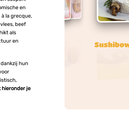
nomische en
à la grecque,
vlees, beef
ikt als
xtuur en
Katsu-c
dankzij hun
voor
istisch,
 hieronder je