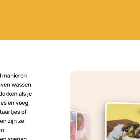
l manieren
 Even wassen
tlekken als je
kjes en voeg
taartjes of
en zijn ze
en
<
 en soepen.