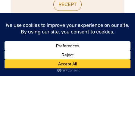
RECEPT
menu
Voor 4 personen
40 minuten
Varkensvlees