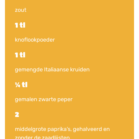
zout
1 tl
knoflookpoeder
1 tl
gemengde Italiaanse kruiden
¼ tl
gemalen zwarte peper
2
middelgrote paprika’s, gehalveerd en
zonder de zaadlijsten.