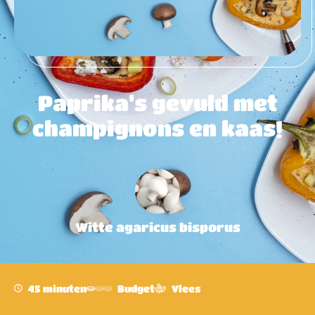
Paprika’s gevuld met
champignons en kaas!
Witte agaricus bisporus
45 minuten
Budget
Vlees