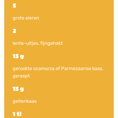
5
grote eieren
2
lente-uitjes, fijngehakt
15 g
gerookte scamorza of Parmezaanse kaas,
geraspt
15 g
geitenkaas
1 tl