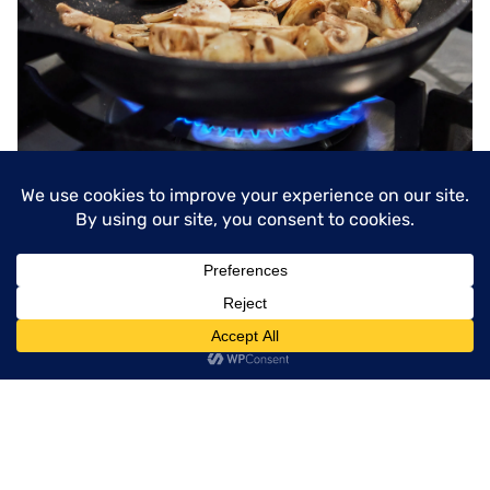
​​​Europese champignons
bereiden: een praktische
menu
richtlijn
Meer lezen