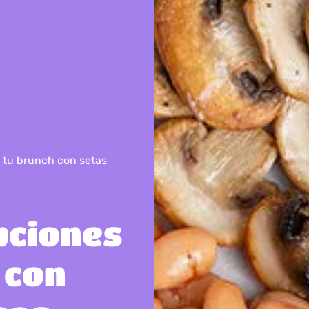
e tu brunch con setas
opciones
 con