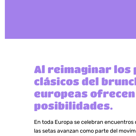
Al reimaginar los 
clásicos del brunc
europeas ofrecen 
posibilidades.
En toda Europa se celebran encuentros 
las setas avanzan como parte del movimi