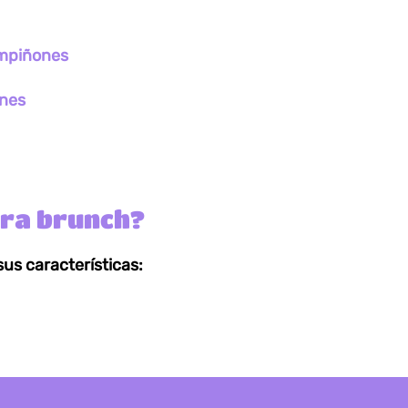
ampiñones
nes
ara brunch?
sus características: