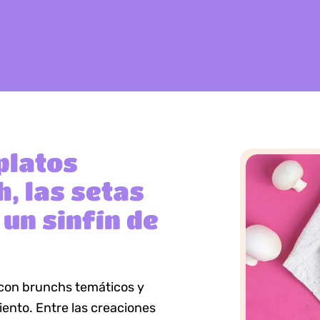
platos
h, las setas
un sinfín de
con brunchs temáticos y
ento. Entre las creaciones