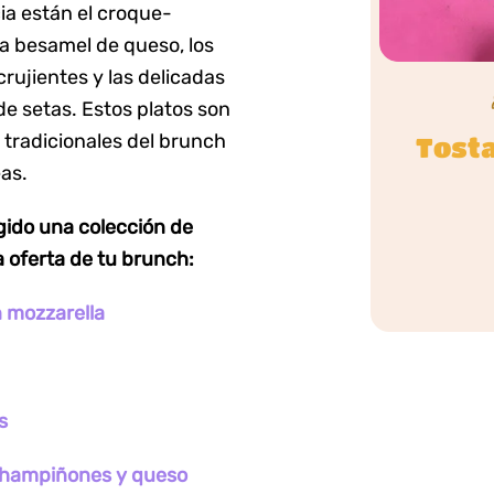
ia están el croque-
a besamel de queso, los
rujientes y las delicadas
e setas. Estos platos son
 tradicionales del brunch
Tosta
as.
gido una colección de
a oferta de tu brunch:
n mozzarella
s
 champiñones y queso