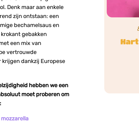
rol. Denk maar aan enkele
trend zijn ontstaan: een
omige bechamelsaus en
t krokant gebakken
Hart
 met een mix van
hoe vertrouwde
 krijgen dankzij Europese
elzijdigheid hebben we een
 absoluut moet proberen om
n:
 mozzarella