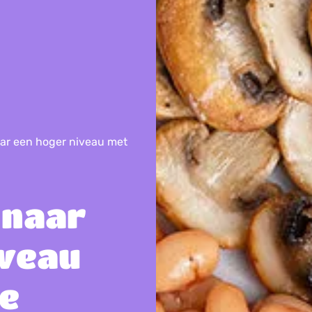
 naar een hoger niveau met
h naar
iveau
e