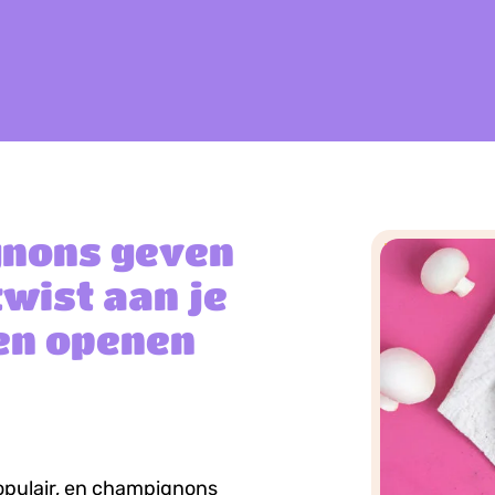
gnons geven
wist aan je
en openen
opulair, en champignons