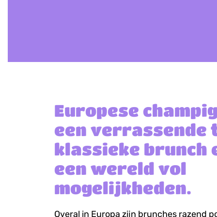
Europese champi
een verrassende t
klassieke brunch 
een wereld vol
mogelijkheden.
Overal in Europa zijn brunches razend p