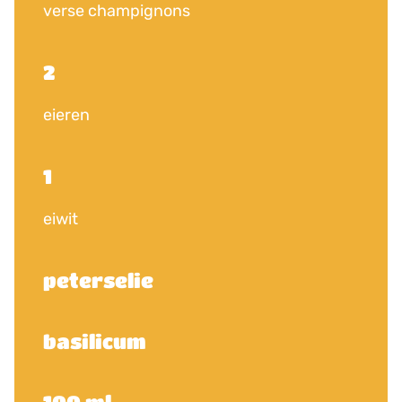
verse champignons
2
eieren
1
eiwit
peterselie
basilicum