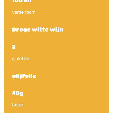
100 ml
verse room
Droge witte wijn
2
sjalotten
olijfolie
40g
boter