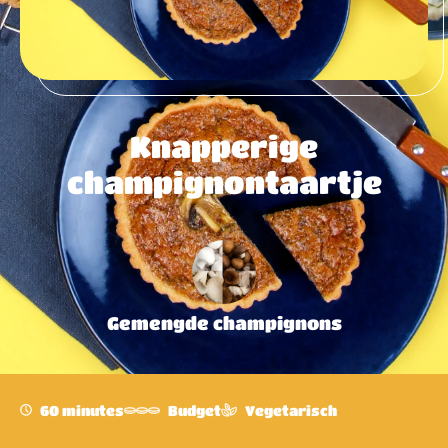
Knapperige
champignontaartje
Gemengde champignons
60 minutes
Budget
Vegetarisch