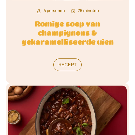
6 personen
75 minuten
Romige soep van
champignons &
gekaramelliseerde uien
RECEPT