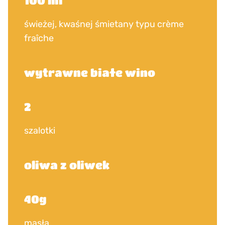
100 ml
świeżej, kwaśnej śmietany typu crème
fraîche
wytrawne białe wino
2
szalotki
oliwa z oliwek
40g
masła