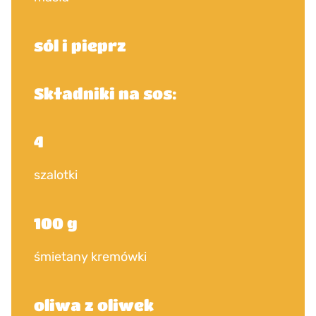
sól i pieprz
Składniki na sos:
4
szalotki
100 g
śmietany kremówki
oliwa z oliwek