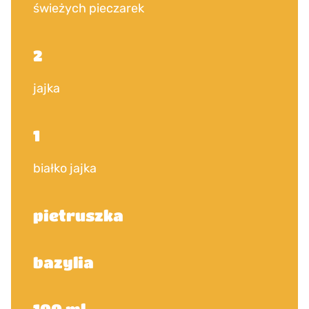
świeżych pieczarek
2
jajka
1
białko jajka
pietruszka
bazylia