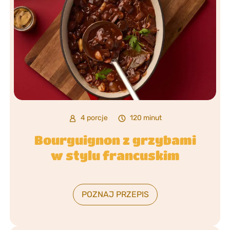
4 porcje
120 minut
Bourguignon z grzybami
w stylu francuskim
POZNAJ PRZEPIS