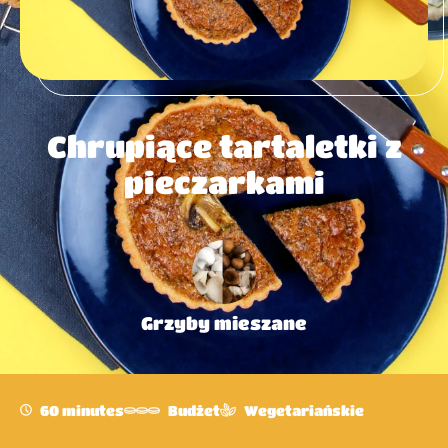
Chrupiące tartaletki z
pieczarkami
Grzyby mieszane
60 minutes
Budżet
Wegetariańskie