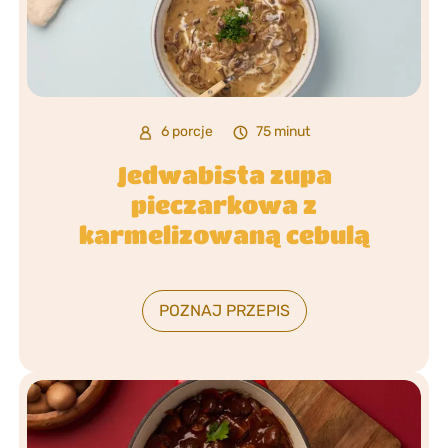
6 porcje
75 minut
Jedwabista zupa
pieczarkowa z
karmelizowaną cebulą
POZNAJ PRZEPIS