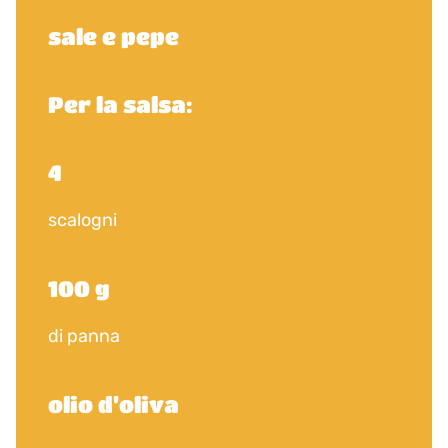
sale e pepe
Per la salsa:
4
scalogni
100 g
di panna
olio d’oliva