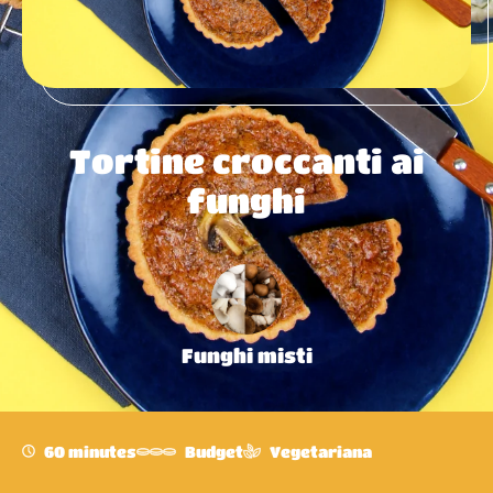
Tortine croccanti ai
funghi
Funghi misti
60 minutes
Budget
Vegetariana