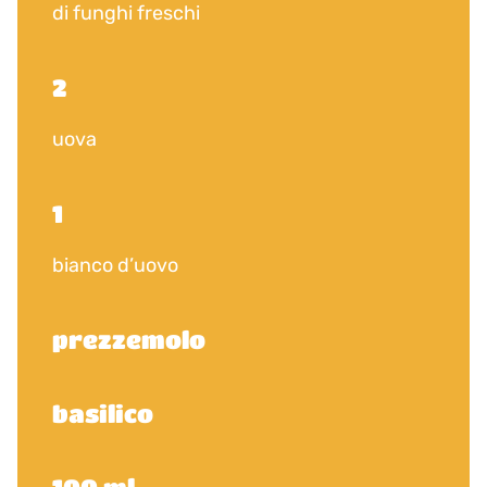
di funghi freschi
2
uova
1
bianco d’uovo
prezzemolo
basilico