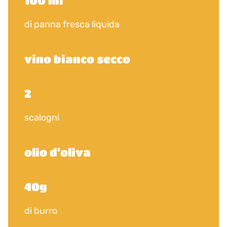
100 ml
di panna fresca liquida
vino bianco secco
2
scalogni
olio d’oliva
40g
di burro