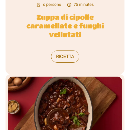
6 persone
75 minutes
Zuppa di cipolle
caramellate e funghi
vellutati
RICETTA