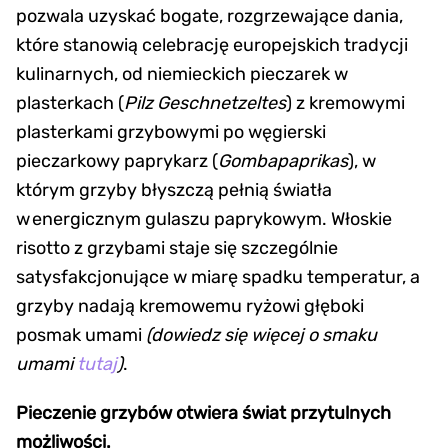
pozwala uzyskać bogate, rozgrzewające dania,
które stanowią celebrację europejskich tradycji
kulinarnych, od niemieckich pieczarek w
plasterkach (
Pilz Geschnetzeltes
) z kremowymi
plasterkami grzybowymi po węgierski
pieczarkowy paprykarz (
Gombapaprikas
), w
którym grzyby błyszczą pełnią światła
w energicznym gulaszu paprykowym. Włoskie
risotto z grzybami staje się szczególnie
satysfakcjonujące w miarę spadku temperatur, a
grzyby nadają kremowemu ryżowi głęboki
posmak umami
(
dowiedz się więcej o smaku
umami
tutaj
)
.
Pieczenie grzybów otwiera świat przytulnych
możliwości.