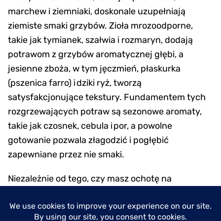
marchew i ziemniaki, doskonale uzupełniają
ziemiste smaki grzybów. Zioła mrozoodporne,
takie jak tymianek, szałwia i rozmaryn, dodają
potrawom z grzybów aromatycznej głębi, a
jesienne zboża, w tym jęczmień, płaskurka
(pszenica farro) i dziki ryż, tworzą
satysfakcjonujące tekstury. Fundamentem tych
rozgrzewających potraw są sezonowe aromaty,
takie jak czosnek, cebula i por, a powolne
gotowanie pozwala złagodzić i pogłębić
zapewniane przez nie smaki.
Niezależnie od tego, czy masz ochotę na
rozgrzewającą zupę grzybową, czy krzepiący
gulasz grzybowy, jesień stanowi idealne tło do