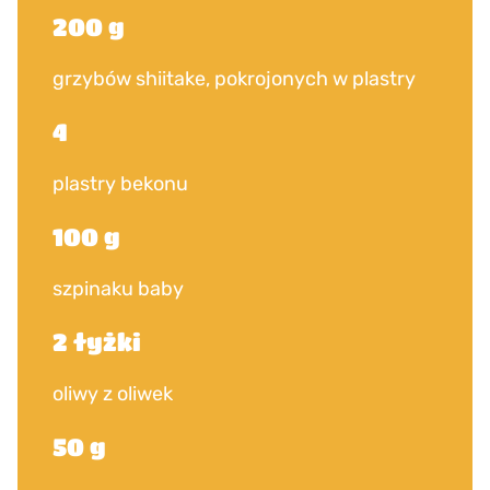
200 g
grzybów shiitake, pokrojonych w plastry
4
plastry bekonu
100 g
szpinaku baby
2 łyżki
oliwy z oliwek
50 g