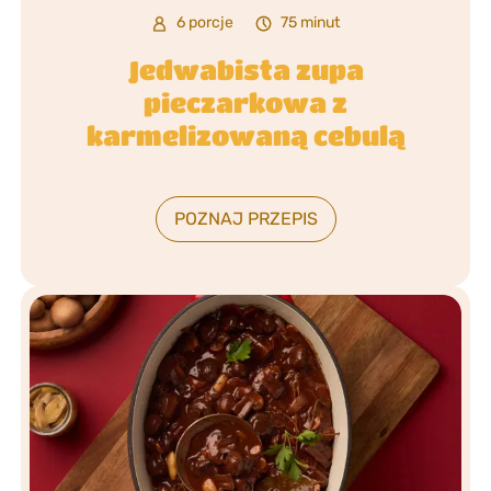
6 porcje
75 minut
Jedwabista zupa
pieczarkowa z
karmelizowaną cebulą
POZNAJ PRZEPIS