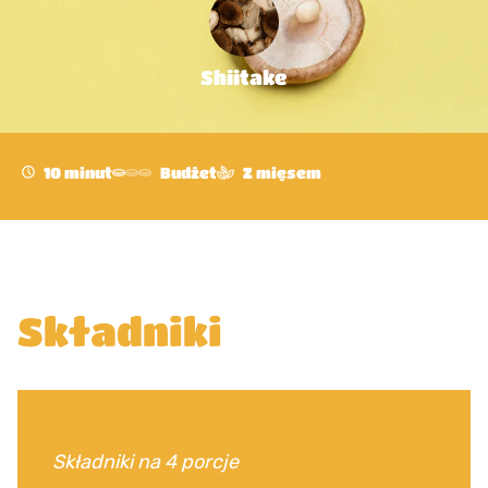
Shiitake
10 minut
Budżet
Z mięsem
Składniki
Składniki na 4 porcje