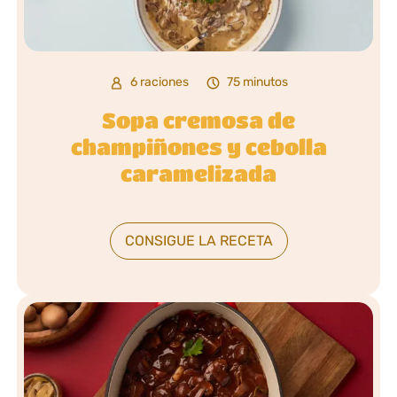
6 raciones
75 minutos
Sopa cremosa de
champiñones y cebolla
caramelizada
CONSIGUE LA RECETA