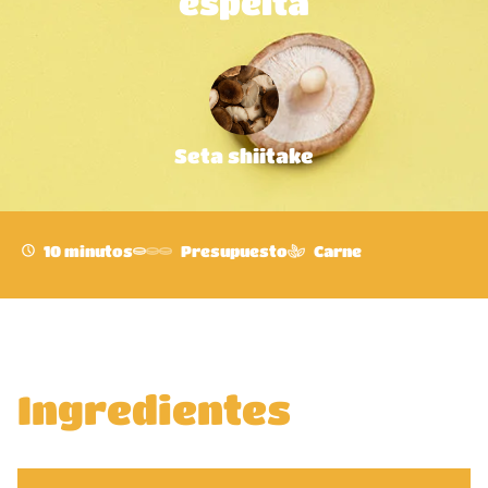
espelta
Seta shiitake
10 minutos
Presupuesto
Carne
Ingredientes