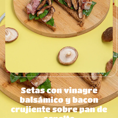
Setas con vinagre
balsámico y bacon
crujiente sobre pan de