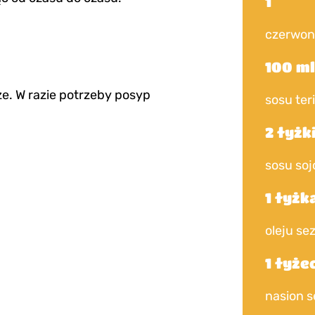
1
czerwon
100 m
e. W razie potrzeby posyp
sosu ter
2 łyżk
sosu so
1 łyżk
oleju s
1 łyże
nasion s