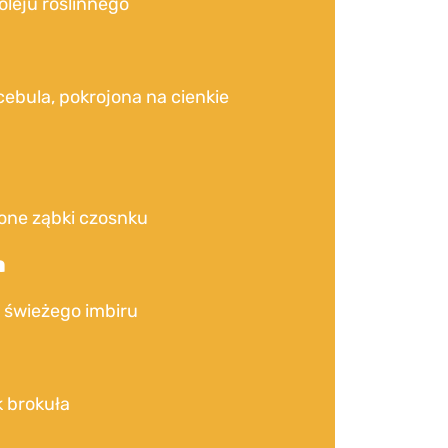
oleju roślinnego
cebula, pokrojona na cienkie
i
one ząbki czosnku
a
 świeżego imbiru
 brokuła