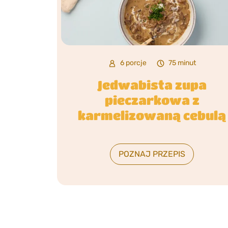
6 porcje
75 minut
Jedwabista zupa
pieczarkowa z
karmelizowaną cebulą
POZNAJ PRZEPIS