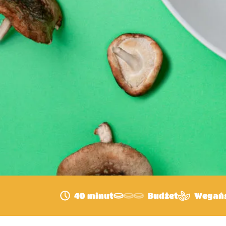
40 minut
Budżet
Wegańs