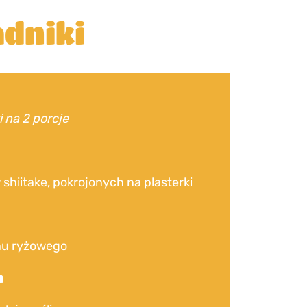
dniki
i na 2 porcje
shiitake, pokrojonych na plasterki
u ryżowego
a