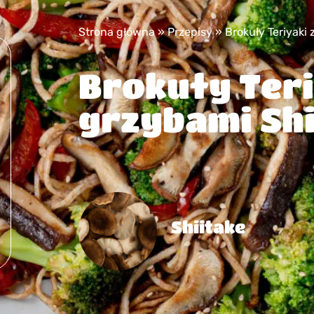
Strona główna
»
Przepisy
»
Brokuły Teriyaki 
Brokuły Teri
grzybami Shi
Shiitake