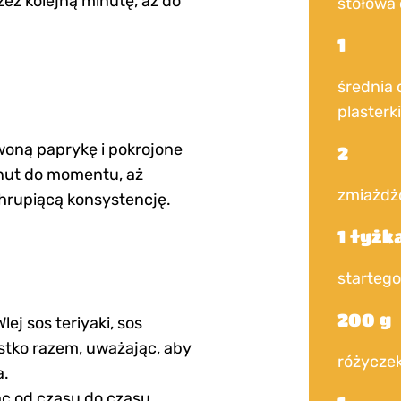
zez kolejną minutę, aż do
stołowa 
1
średnia 
plasterk
rwoną paprykę i pokrojone
2
inut do momentu, aż
zmiażdż
hrupiącą konsystencję.
1 łyżk
startego
200 g
ej sos teriyaki, sos
stko razem, uważając, aby
różyczek
a.
ąc od czasu do czasu.