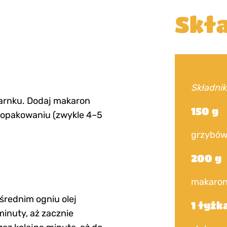
Skła
Składnik
arnku. Dodaj makaron
150 g
a opakowaniu (zwykle 4–5
grzybów 
200 g
makaron
 średnim ogniu olej
1 łyżk
minuty, aż zacznie