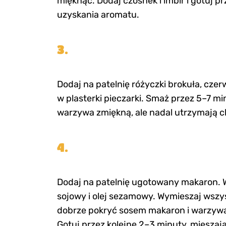
mięknąć. Dodaj czosnek i imbir i gotuj pr
uzyskania aromatu.
3.
Dodaj na patelnię różyczki brokuła, cze
w plasterki pieczarki. Smaż przez 5–7 m
warzywa zmiękną, ale nadal utrzymają c
4.
Dodaj na patelnię ugotowany makaron. Wl
sojowy i olej sezamowy. Wymieszaj wszy
dobrze pokryć sosem makaron i warzyw
Gotuj przez kolejne 2–3 minuty, mieszaj