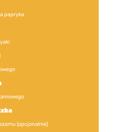
a papryka
l
iyaki
i
jowego
a
ezamowego
czka
ezamu (opcjonalnie)