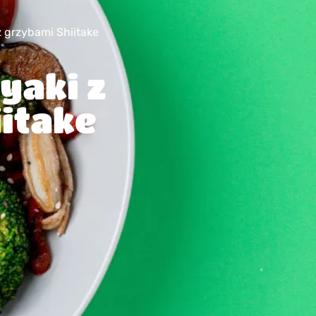
z grzybami Shiitake
yaki z
itake