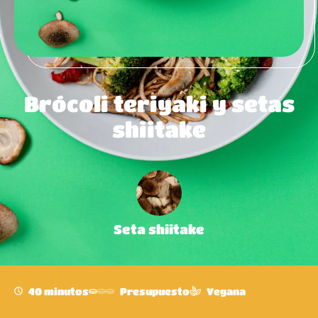
Brócoli teriyaki y setas
shiitake
Seta shiitake
40 minutos
Presupuesto
Vegana