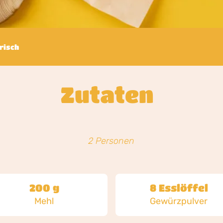
risch
Zutaten
2 Personen
200 g
8 Esslöffel
Mehl
Gewürzpulver