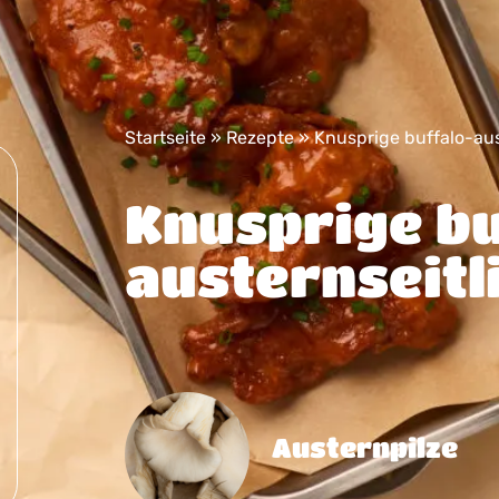
Startseite
»
Rezepte
»
Knusprige buffalo-aus
Knusprige b
austernseitl
Austernpilze