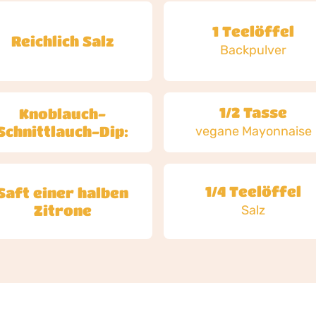
1 Teelöffel
Reichlich Salz
Backpulver
1/2 Tasse
Knoblauch-
Schnittlauch-Dip:
vegane Mayonnaise
1/4 Teelöffel
Saft einer halben
Zitrone
Salz