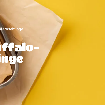
ternseitlinge
uffalo-
inge