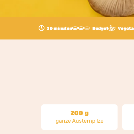
30 minuten
Budget
Vegeta
200 g
ganze Austernpilze