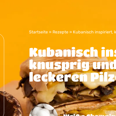
Startseite
»
Rezepte
»
Kubanisch inspiriert, 
Kubanisch in
knusprig und
leckeren Pil