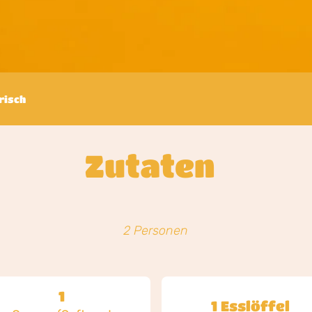
risch
Zutaten
2 Personen
1
1 Esslöffel