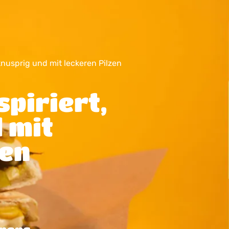
knusprig und mit leckeren Pilzen
spiriert,
 mit
zen