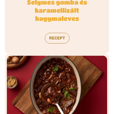
Selymes gomba és
karamellizált
hagymaleves
RECEPT