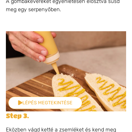
A gombakeveréket egyenletesen elosztva süsd
meg egy serpenyőben.
LÉPÉS MEGTEKINTÉSE
Step 3.
Eközben vágd ketté a zsemléket és kend meg