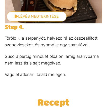
LÉPÉS MEGTEKINTÉSE
Step 4.
Töröld ki a serpenyőt, helyezd rá az összeállított
szendvicseket, és nyomd le egy spatulával.
Süsd 3 percig mindkét oldalon, amíg aranybarna
nem lesz és a sajt megolvad.
Vágd el átlósan, tálald melegen.
Recept