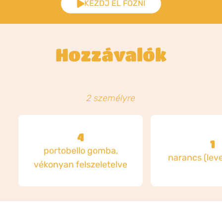
KEZDJ EL FŐZNI
Hozzávalók
2 személyre
4
1
portobello gomba,
narancs (leve
vékonyan felszeletelve