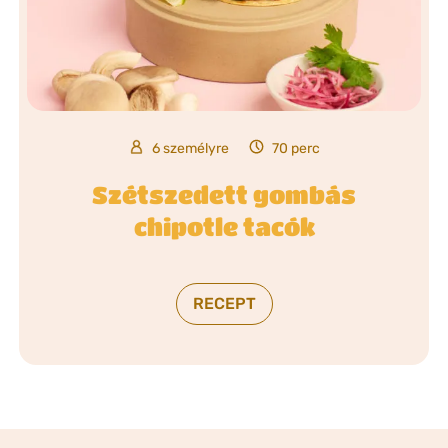
6 személyre
70 perc
Szétszedett gombás
chipotle tacók
RECEPT