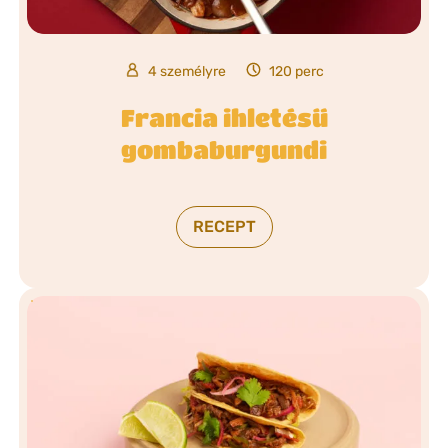
4 személyre
120 perc
Francia ihletésű
gombaburgundi
RECEPT