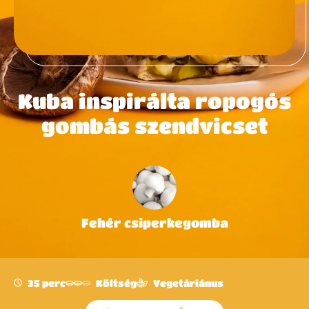
Kuba inspirálta ropogós
gombás szendvicset
Fehér csiperkegomba
35 perc
Költség
Vegetáriánus