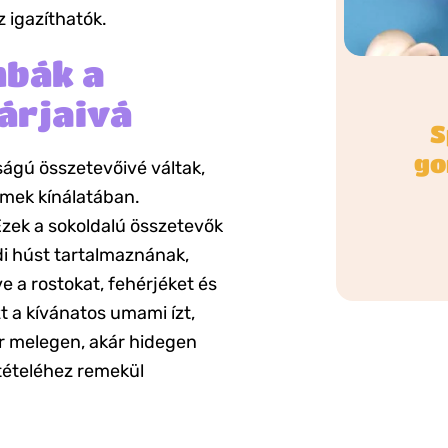
 igazíthatók.
mbák a
árjaivá
S
go
ágú összetevőivé váltak,
rmek kínálatában.
zek a sokoldalú összetevők
di húst tartalmaznának,
e a rostokat, fehérjéket és
t a kívánatos umami ízt,
ár melegen, akár hidegen
etételéhez remekül