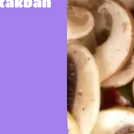
tákban