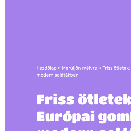
Kezdőlap
»
Merüljön mélyre
»
​​​Friss ötlet
modern salátákban
​​​Friss ötletek
Európai go