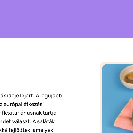
 ideje lejárt. A legújabb
z európai étkezési
lexitariánusnak tartja
det választ. A saláták
ké fejlődtek, amelyek