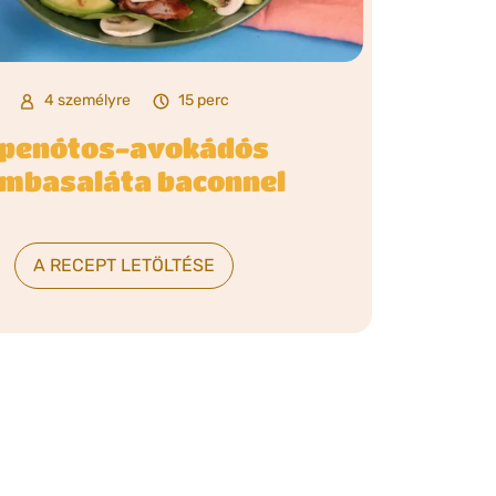
4 személyre
15 perc
penótos-avokádós
mbasaláta baconnel
A RECEPT LETÖLTÉSE