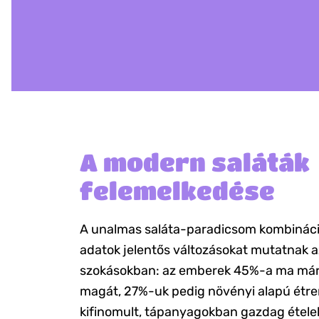
A modern saláták
felemelkedése
A unalmas saláta-paradicsom kombinációk
adatok jelentős változásokat mutatnak a
szokásokban: az emberek 45%-a ma már f
magát, 27%-uk pedig növényi alapú étren
kifinomult, tápanyagokban gazdag ételek