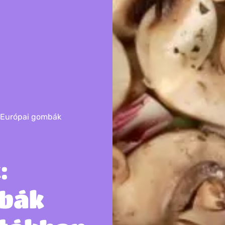
ek: Európai gombák
:
mbák