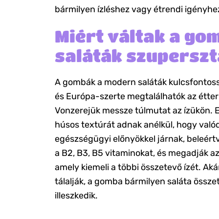
bármilyen ízléshez vagy étrendi igényhez
Miért váltak a go
saláták szuperszt
A gombák a modern saláták kulcsfontoss
és Európa-szerte megtalálhatók az étte
Vonzerejük messze túlmutat az ízükön. E
húsos textúrát adnak anélkül, hogy való
egészségügyi előnyökkel járnak, beleértv
a B2, B3, B5 vitaminokat, és megadják az
amely kiemeli a többi összetevő ízét. Ak
tálalják, a gomba bármilyen saláta össz
illeszkedik.