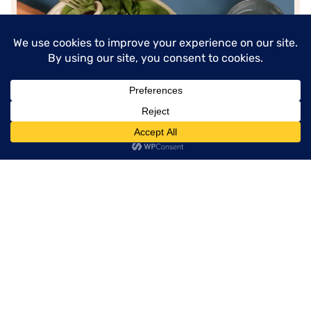
menu
für 4 Personen
1 hour
Salat mit weißen Pilzen
HOL DIR DAS REZEPT