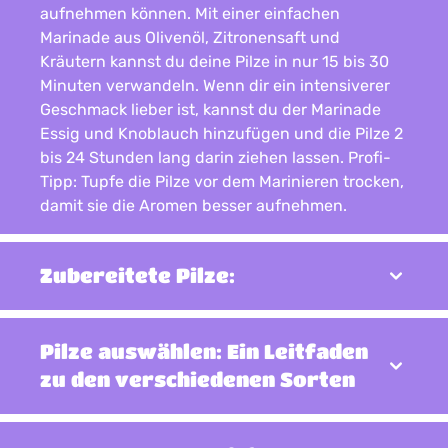
aufnehmen können.
Mit einer einfachen
Marinade aus Olivenöl, Zitronensaft und
Kräutern kannst du deine Pilze in nur 15 bis 30
Minuten verwandeln.
Wenn dir ein intensiverer
Geschmack lieber ist, kannst du der Marinade
Essig und Knoblauch hinzufügen und die Pilze 2
bis 24 Stunden lang darin ziehen lassen.
Profi-
Tipp:
Tupfe die Pilze vor dem Marinieren trocken,
damit sie die Aromen besser aufnehmen.
Zubereitete Pilze:
Pilze auswählen: Ein Leitfaden
Verwende zum Sautieren eine hohe Temperatur
zu den verschiedenen Sorten
und wenig Öl. Achte darauf, die Pfanne nicht zu
überfüllen.
Zum Grillen bestreichst du die Pilze
mit Öl, würzt sie gut und garst sie anschließend