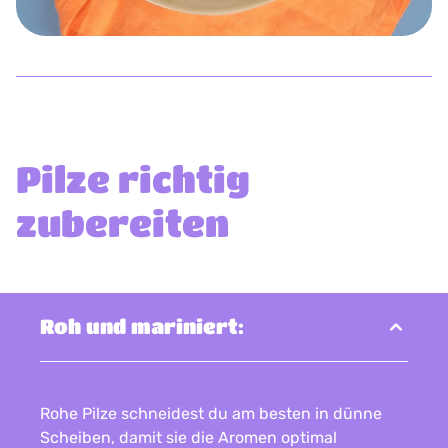
Pilze richtig
zubereiten
Roh und mariniert:
Rohe Pilze schneidest du am besten in dünne
Scheiben, damit sie die Aromen optimal