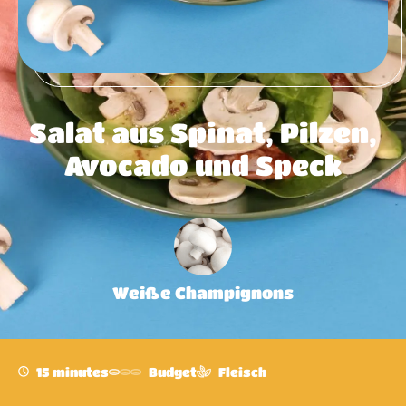
Salat aus Spinat, Pilzen,
Avocado und Speck
Weiße Champignons
15 minutes
Budget
Fleisch