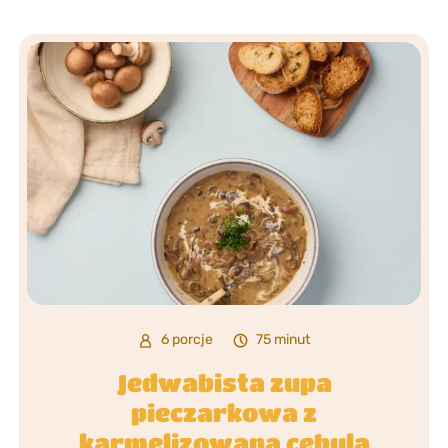
6 porcje
75 minut
Jedwabista zupa
pieczarkowa z
karmelizowaną cebulą