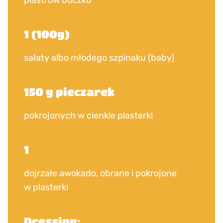
plastrów boczku
1 (100g)
sałaty albo młodego szpinaku (baby)
150 g pieczarek
pokrojonych w cienkie plasterki
1
dojrzałe awokado, obrane i pokrojone
w plasterki
Dressing: