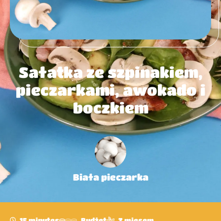
Sałatka ze szpinakiem,
pieczarkami, awokado i
boczkiem
Biała pieczarka
15 minutes
Budżet
Z mięsem