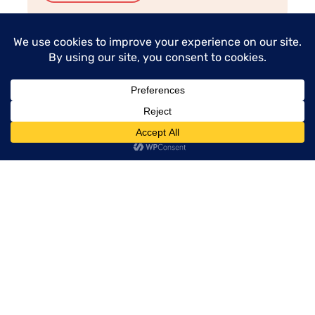
menu
Könnyű gombás tészta
receptek