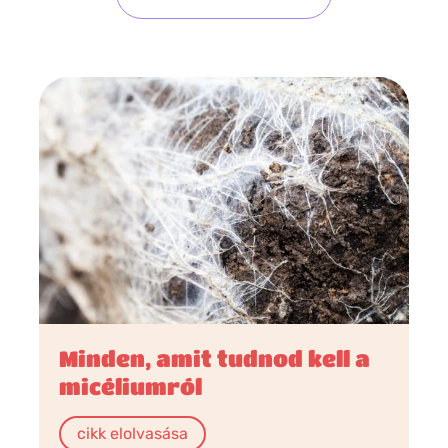
Minden, amit tudnod kell a
micéliumról
cikk elolvasása