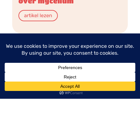
over mycelium
artikel lezen
menu
Eenvoudige recepten voor