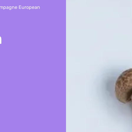
ampagne European
a