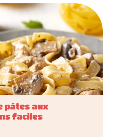
e pâtes aux
s faciles