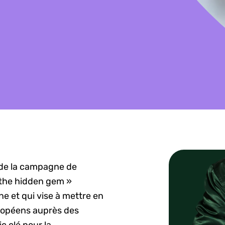
e de la campagne de
the hidden gem »
 et qui vise à mettre en
ropéens auprès des
c clé pour la