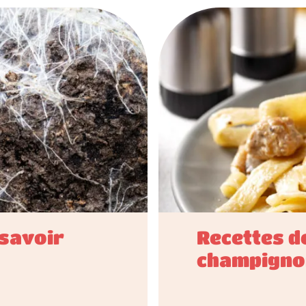
 savoir
Recettes d
champignon